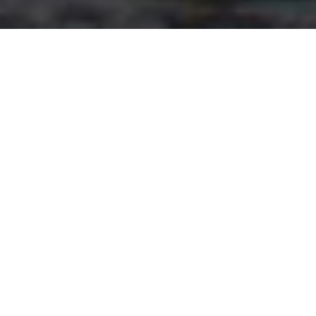
STIDILÄN TARINA
S
tidilän
rennot juhla-, kokous- ja saunatilat
sijaitsevat kulttuurihistoriallisesti
arvokkaassa, museoviraston suojelemassa
Helsingin Vanhassa Tulitikkutehtaassa
(1874). Persoonalliset ja tunnelmalliset